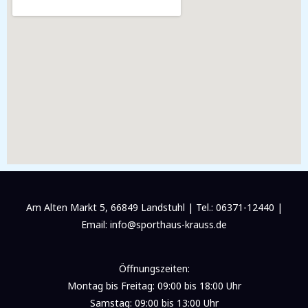
h
t
/
F
r
a
g
e
*
Am Alten Markt 5, 66849 Landstuhl | Tel.: 06371-12440 |
Email: info@sporthaus-krauss.de
Öffnungszeiten:
Montag bis Freitag: 09:00 bis 18:00 Uhr
Samstag: 09:00 bis 13:00 Uhr